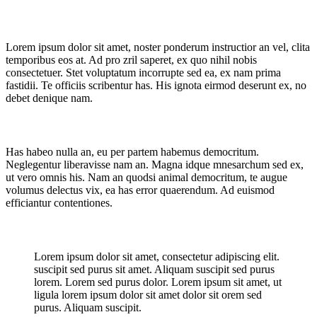
Lorem ipsum dolor sit amet, noster ponderum instructior an vel, clita
temporibus eos at. Ad pro zril saperet, ex quo nihil nobis
consectetuer. Stet voluptatum incorrupte sed ea, ex nam prima
fastidii. Te officiis scribentur has. His ignota eirmod deserunt ex, no
debet denique nam.
Has habeo nulla an, eu per partem habemus democritum.
Neglegentur liberavisse nam an. Magna idque mnesarchum sed ex,
ut vero omnis his. Nam an quodsi animal democritum, te augue
volumus delectus vix, ea has error quaerendum. Ad euismod
efficiantur contentiones.
Lorem ipsum dolor sit amet, consectetur adipiscing elit.
suscipit sed purus sit amet. Aliquam suscipit sed purus
lorem. Lorem sed purus dolor. Lorem ipsum sit amet, ut
ligula lorem ipsum dolor sit amet dolor sit orem sed
purus. Aliquam suscipit.