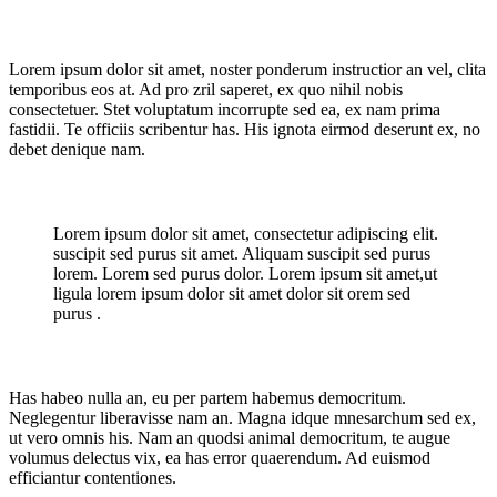
Lorem ipsum dolor sit amet, noster ponderum instructior an vel, clita
temporibus eos at. Ad pro zril saperet, ex quo nihil nobis
consectetuer. Stet voluptatum incorrupte sed ea, ex nam prima
fastidii. Te officiis scribentur has. His ignota eirmod deserunt ex, no
debet denique nam.
Lorem ipsum dolor sit amet, consectetur adipiscing elit.
suscipit sed purus sit amet. Aliquam suscipit sed purus
lorem. Lorem sed purus dolor. Lorem ipsum sit amet,ut
ligula lorem ipsum dolor sit amet dolor sit orem sed
purus .
Has habeo nulla an, eu per partem habemus democritum.
Neglegentur liberavisse nam an. Magna idque mnesarchum sed ex,
ut vero omnis his. Nam an quodsi animal democritum, te augue
volumus delectus vix, ea has error quaerendum. Ad euismod
efficiantur contentiones.