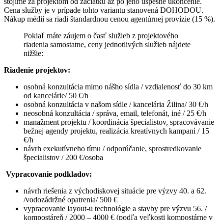
stojíme za projektom od začiatku až po jeho úspešné ukončenie.
Cena služby je v prípade tohto variantu stanovená DOHODOU.
Nákup médií sa riadi štandardnou cenou agentúrnej provízie (15 %).
Pokiaľ máte záujem o časť služieb z projektového
riadenia samostatne, ceny jednotlivých služieb nájdete
nižšie:
Riadenie projektov:
osobná konzultácia mimo nášho sídla / vzdialenosť do 30 km
od kancelárie/ 50 €/h
osobná konzultácia v našom sídle / kancelária Žilina/ 30 €/h
neosobná konzultácia / správa, email, telefonát, iné / 25 €/h
manažment projektu / koordinácia špecialistov, spracovávanie
bežnej agendy projektu, realizácia kreatívnych kampaní / 15
€/h
návrh exekutívneho tímu / odporúčanie, sprostredkovanie
špecialistov / 200 €/osoba
Vypracovanie podkladov:
návrh riešenia z východiskovej situácie pre výzvy 40. a 62.
/vodozádržné opatrenia/ 500 €
vypracovanie layout-u technológie a stavby pre výzvu 56. /
kompostáreň / 2000 – 4000 € (podľa veľkosti kompostárne v