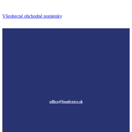
Všeobecné obchodné pomienky
office@loudvoice.sk