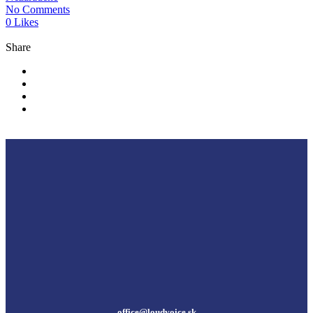
No Comments
0 Likes
Share
office@loudvoice.sk