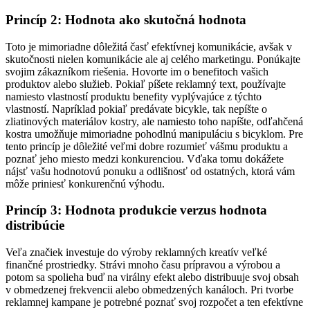
Princíp 2: Hodnota ako skutočná hodnota
Toto je mimoriadne dôležitá časť efektívnej komunikácie, avšak v
skutočnosti nielen komunikácie ale aj celého marketingu. Ponúkajte
svojim zákazníkom riešenia. Hovorte im o benefitoch vašich
produktov alebo služieb. Pokiaľ píšete reklamný text, používajte
namiesto vlastností produktu benefity vyplývajúce z týchto
vlastností. Napríklad pokiaľ predávate bicykle, tak nepíšte o
zliatinových materiálov kostry, ale namiesto toho napíšte, odľahčená
kostra umožňuje mimoriadne pohodlnú manipuláciu s bicyklom. Pre
tento princíp je dôležité veľmi dobre rozumieť vášmu produktu a
poznať jeho miesto medzi konkurenciou. Vďaka tomu dokážete
nájsť vašu hodnotovú ponuku a odlišnosť od ostatných, ktorá vám
môže priniesť konkurenčnú výhodu.
Princíp 3: Hodnota produkcie verzus hodnota
distribúcie
Veľa značiek investuje do výroby reklamných kreatív veľké
finančné prostriedky. Strávi mnoho času prípravou a výrobou a
potom sa spolieha buď na virálny efekt alebo distribuuje svoj obsah
v obmedzenej frekvencii alebo obmedzených kanáloch. Pri tvorbe
reklamnej kampane je potrebné poznať svoj rozpočet a ten efektívne