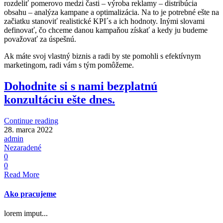
rozdeliť pomerovo medzi časti – výroba reklamy – distribúcia
obsahu – analýza kampane a optimalizácia. Na to je potrebné ešte na
začiatku stanoviť realistické KPI´s a ich hodnoty. Inými slovami
definovať, čo chceme danou kampaňou získať a kedy ju budeme
považovať za úspešnú.
Ak máte svoj vlastný biznis a radi by ste pomohli s efektívnym
marketingom, radi vám s tým pomôžeme.
Dohodnite si s nami bezplatnú
konzultáciu ešte dnes.
Continue reading
28. marca 2022
admin
Nezaradené
0
0
Read More
Ako pracujeme
lorem imput...