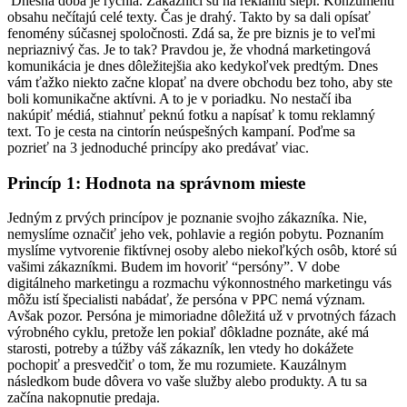
Dnešná doba je rýchla. Zákazníci sú na reklamu slepí. Konzumenti
obsahu nečítajú celé texty. Čas je drahý. Takto by sa dali opísať
fenomény súčasnej spoločnosti. Zdá sa, že pre biznis je to veľmi
nepriaznivý čas. Je to tak? Pravdou je, že vhodná marketingová
komunikácia je dnes dôležitejšia ako kedykoľvek predtým. Dnes
vám ťažko niekto začne klopať na dvere obchodu bez toho, aby ste
boli komunikačne aktívni. A to je v poriadku. No nestačí iba
nakúpiť médiá, stiahnuť peknú fotku a napísať k tomu reklamný
text. To je cesta na cintorín neúspešných kampaní. Poďme sa
pozrieť na 3 jednoduché princípy ako predávať viac.
Princíp 1: Hodnota na správnom mieste
Jedným z prvých princípov je poznanie svojho zákazníka. Nie,
nemyslíme označiť jeho vek, pohlavie a región pobytu. Poznaním
myslíme vytvorenie fiktívnej osoby alebo niekoľkých osôb, ktoré sú
vašimi zákazníkmi. Budem im hovoriť “persóny”. V dobe
digitálneho marketingu a rozmachu výkonnostného marketingu vás
môžu istí špecialisti nabádať, že persóna v PPC nemá význam.
Avšak pozor. Persóna je mimoriadne dôležitá už v prvotných fázach
výrobného cyklu, pretože len pokiaľ dôkladne poznáte, aké má
starosti, potreby a túžby váš zákazník, len vtedy ho dokážete
pochopiť a presvedčiť o tom, že mu rozumiete. Kauzálnym
následkom bude dôvera vo vaše služby alebo produkty. A tu sa
začína nakopnutie predaja.