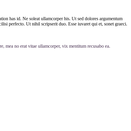
o tation has id. Ne soleat ullamcorper his. Ut sed dolores argumentum
si perfecto. Ut nihil scripserit duo. Esse iuvaret qui et, sonet graeci.
e, mea no erat vitae ullamcorper, vix mentitum recusabo ea.