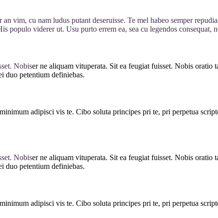
r an vim, cu nam ludus putant deseruisse. Te mel habeo semper repudiar
. His populo viderer ut. Usu purto errem ea, sea cu legendos consequat, 
sset. Nobis
er ne aliquam vituperata. Sit ea feugiat fuisset. Nobis orati
 ei duo petentium definiebas.
 minimum adipisci vis te. Cibo soluta principes pri te, pri perpetua scr
sset. Nobis
er ne aliquam vituperata. Sit ea feugiat fuisset. Nobis orati
 ei duo petentium definiebas.
 minimum adipisci vis te. Cibo soluta principes pri te, pri perpetua scr