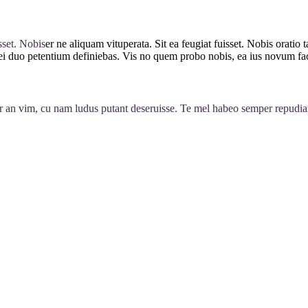
sset. Nobis
er ne aliquam vituperata. Sit ea feugiat fuisset. Nobis orati
ei duo petentium definiebas. Vis no quem probo nobis, ea ius novum facili
r an vim, cu nam ludus putant deseruisse. Te mel habeo semper repudiar