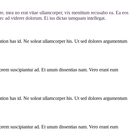
e, mea no erat vitae ullamcorper, vix mentitum recusabo ea. Ea eos
nec ad viderer dolorum. Ei ius dictas tamquam intellegat.
o tation has id. Ne soleat ullamcorper his. Ut sed dolores argumentum
iptorem suscipiantur ad. Et unum dissentias nam. Vero erant eum
o tation has id. Ne soleat ullamcorper his. Ut sed dolores argumentum
iptorem suscipiantur ad. Et unum dissentias nam. Vero erant eum