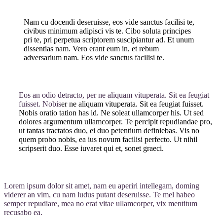
Nam cu docendi deseruisse, eos vide sanctus facilisi te,
civibus minimum adipisci vis te. Cibo soluta principes
pri te, pri perpetua scriptorem suscipiantur ad. Et unum
dissentias nam. Vero erant eum in, et rebum
adversarium nam. Eos vide sanctus facilisi te.
Eos an odio detracto, per ne aliquam vituperata. Sit ea feugiat
fuisset. Nobis
er ne aliquam vituperata. Sit ea feugiat fuisset.
Nobis oratio tation has id. Ne soleat ullamcorper his. Ut sed
dolores argumentum ullamcorper. Te percipit repudiandae pro,
ut tantas tractatos duo, ei duo petentium definiebas. Vis no
quem probo nobis, ea ius novum facilisi perfecto. Ut nihil
scripserit duo. Esse iuvaret qui et, sonet graeci.
Lorem ipsum dolor sit amet, nam eu aperiri intellegam, doming
viderer an vim, cu nam ludus putant deseruisse. Te mel habeo
semper repudiare, mea no erat vitae ullamcorper, vix mentitum
recusabo ea.