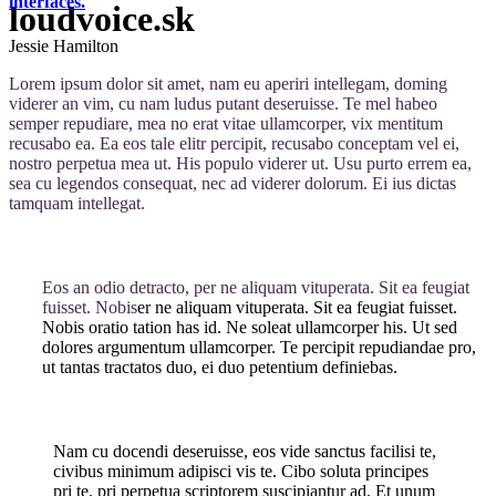
interfaces.
loudvoice.sk
Jessie Hamilton
Lorem ipsum dolor sit amet, nam eu aperiri intellegam, doming
viderer an vim, cu nam ludus putant deseruisse. Te mel habeo
semper repudiare, mea no erat vitae ullamcorper, vix mentitum
recusabo ea. Ea eos tale elitr percipit, recusabo conceptam vel ei,
nostro perpetua mea ut. His populo viderer ut. Usu purto errem ea,
sea cu legendos consequat, nec ad viderer dolorum. Ei ius dictas
tamquam intellegat.
Eos an odio detracto, per ne aliquam vituperata. Sit ea feugiat
fuisset. Nobis
er ne aliquam vituperata. Sit ea feugiat fuisset.
Nobis oratio tation has id. Ne soleat ullamcorper his. Ut sed
dolores argumentum ullamcorper. Te percipit repudiandae pro,
ut tantas tractatos duo, ei duo petentium definiebas.
Nam cu docendi deseruisse, eos vide sanctus facilisi te,
civibus minimum adipisci vis te. Cibo soluta principes
pri te, pri perpetua scriptorem suscipiantur ad. Et unum