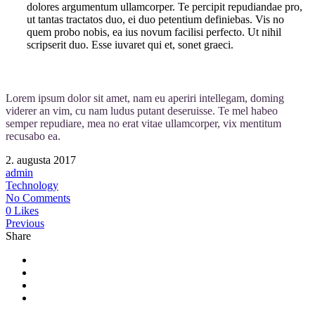
dolores argumentum ullamcorper. Te percipit repudiandae pro,
ut tantas tractatos duo, ei duo petentium definiebas. Vis no
quem probo nobis, ea ius novum facilisi perfecto. Ut nihil
scripserit duo. Esse iuvaret qui et, sonet graeci.
Lorem ipsum dolor sit amet, nam eu aperiri intellegam, doming
viderer an vim, cu nam ludus putant deseruisse. Te mel habeo
semper repudiare, mea no erat vitae ullamcorper, vix mentitum
recusabo ea.
2. augusta 2017
admin
Technology
No Comments
0 Likes
Previous
Share